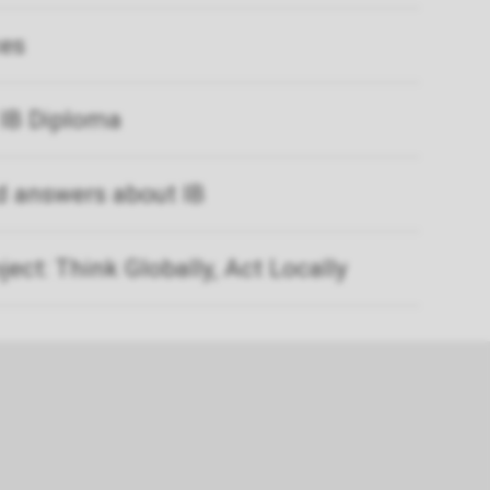
ces
 IB Diploma
d answers about IB
ect: Think Globally, Act Locally