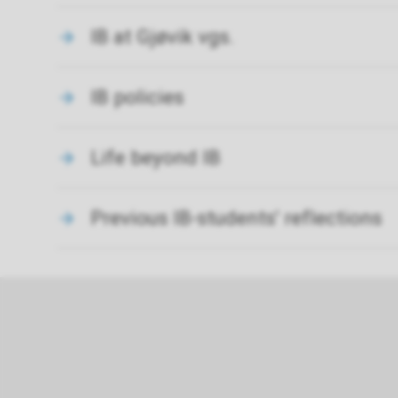
IB at Gjøvik vgs.
IB policies
Life beyond IB
Previous IB-students' reflections