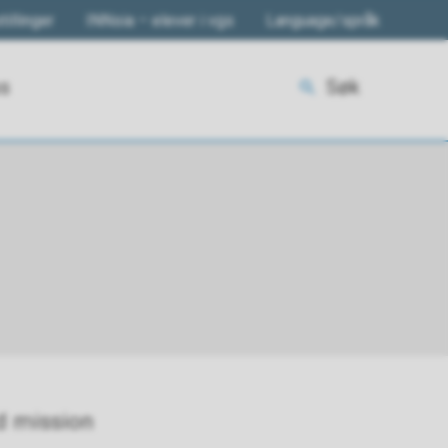
tillinger
INNsia – elever i vgs
Language/språk
ss
Søk
d mission