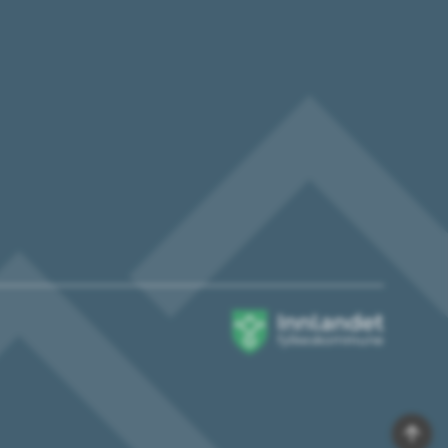
Innlandet
fylkeskommune
Til