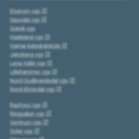
Elverum vgs
Gausdal vgs
Gjøvik vgs
Hadeland vgs
Hamar katedralskole
Jønsberg vgs
Lena-Valle vgs
Lillehammer vgs
Nord-Gudbrandsdal vgs
Nord-Østerdal vgs
Raufoss vgs
Ringsaker vgs
Sentrum vgs
Solør vgs