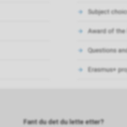
Subject choi
Award of the
Questions an
Erasmus+ proj
Fant du det du lette etter?