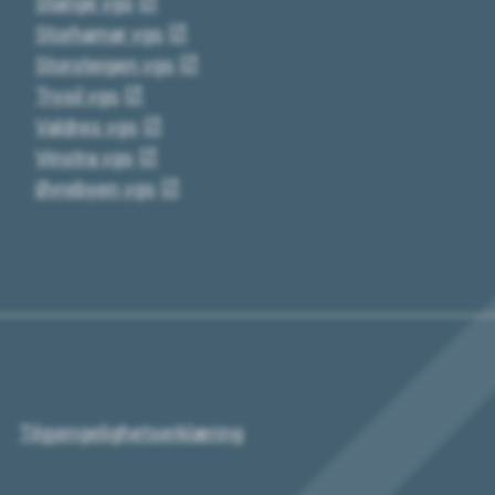
Stange vgs
Storhamar vgs
Storsteigen vgs
Trysil vgs
Valdres vgs
Vinstra vgs
Øvrebyen vgs
Tilgjengelighetserklæring