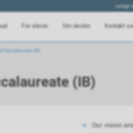
Ledige s
bud
For elever
Om skolen
Kontakt o
al Baccalaureate (IB)
calaureate (IB)
Our vision an