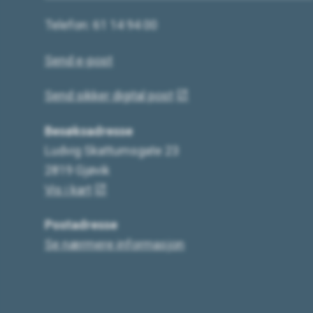
Telefon: 61 14 94 00
Send e-post
Send sikker digital post
Besøksadresse
Ludvig Skattumsgate 23
2819 Gjøvik
Vis i kart
Postadresse
Se nærmere informasjon