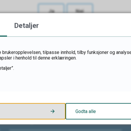
Ja
Nei
Detaljer
 brukeropplevelsen, tilpasse innhold, tilby funksjoner og analyse
apsler i henhold til denne erklæringen.
taljer”.
Godta alle
Videregående skoler i Innlandet