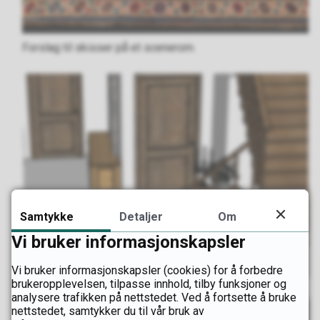
Forslag til skisser på et scenerom.
Samtykke
Detaljer
Om
Vi bruker informasjonskapsler
Vi bruker informasjonskapsler (cookies) for å forbedre
brukeropplevelsen, tilpasse innhold, tilby funksjoner og
analysere trafikken på nettstedet. Ved å fortsette å bruke
nettstedet, samtykker du til vår bruk av