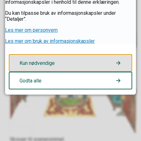
informasjonskapsler i henhold til denne erklæringen.
Du kan tilpasse bruk av informasjonskapsler under
“Detaljer”.
Les mer om personvern
Les mer om bruk av informasjonskapsler
Kun nødvendige
Godta alle
Skisser til scenerommet.