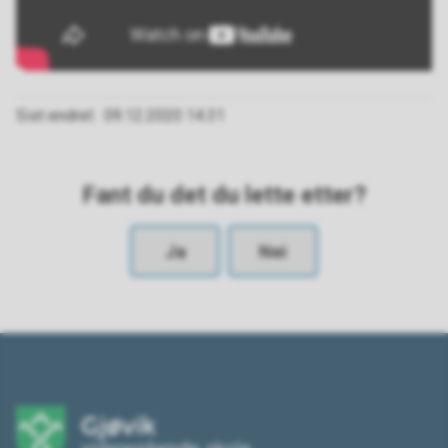
Sist endret
09.12.2020 14.31
Fant du det du lette etter?
Ja
Nei