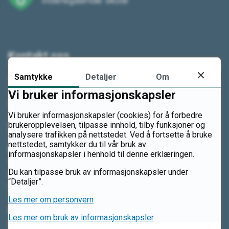
Kontakt oss
Samtykke
Detaljer
Om
Telefon: 61 14 94 00
Vi bruker informasjonskapsler
Send e-post
Vi bruker informasjonskapsler (cookies) for å forbedre
brukeropplevelsen, tilpasse innhold, tilby funksjoner og
Send sikker digital post
analysere trafikken på nettstedet. Ved å fortsette å bruke
nettstedet, samtykker du til vår bruk av
Besøksadresse
informasjonskapsler i henhold til denne erklæringen.
Ludvig Skattumsgate 23
Du kan tilpasse bruk av informasjonskapsler under
2819 Gjøvik
“Detaljer”.
Vis i kart
Les mer om personvern
Postadresse
Les mer om bruk av informasjonskapsler
Se nærmere informasjon