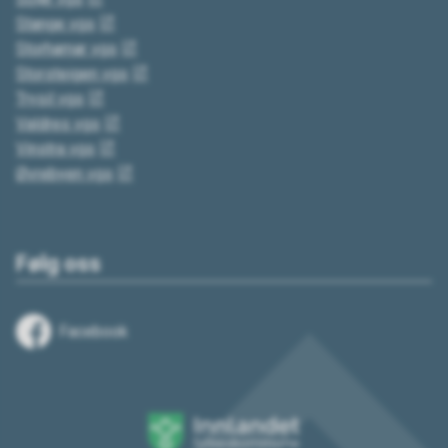
Stange vgs
Storhamar vgs
Storsteigen vgs
Trysil vgs
Valdres vgs
Vinstra vgs
Øvrebyen vgs
Følg oss
Facebook
Innlandet