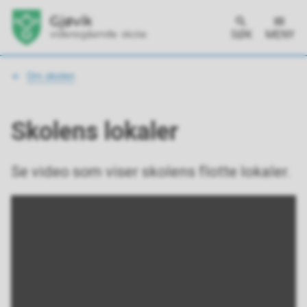
SØK
MENY
Du
Om skolen
er
her:
Skolens lokaler
Se video som viser skolens flotte lokaler.