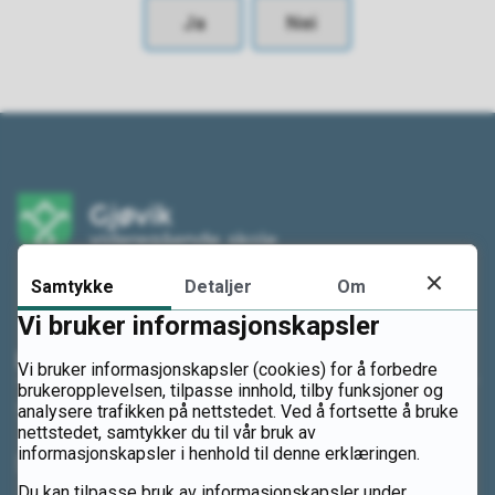
Ja
Nei
Samtykke
Detaljer
Om
Vi bruker informasjonskapsler
Kontakt oss
Vi bruker informasjonskapsler (cookies) for å forbedre
brukeropplevelsen, tilpasse innhold, tilby funksjoner og
analysere trafikken på nettstedet. Ved å fortsette å bruke
Telefon: 61 14 94 00
nettstedet, samtykker du til vår bruk av
informasjonskapsler i henhold til denne erklæringen.
Send e-post
Du kan tilpasse bruk av informasjonskapsler under