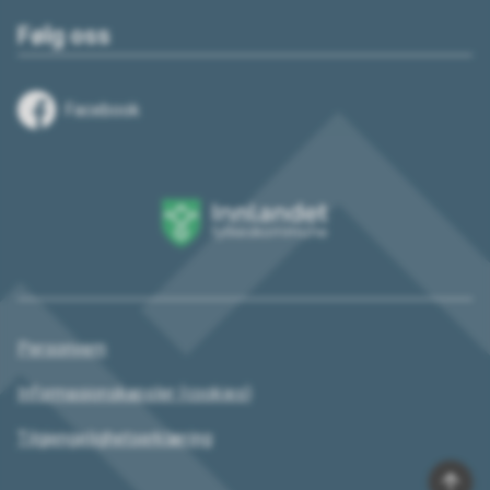
Følg oss
Facebook
Innlandet
fylkeskommune
Personvern
Informasjonskapsler (cookies)
Tilgjengelighetserklæring