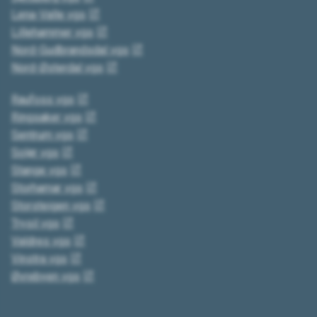
Lena-Valle vgs
Lillehammer vgs
Nord-Gudbrandsdal vgs
Nord-Østerdal vgs
Raufoss vgs
Ringsaker vgs
Sentrum vgs
Solør vgs
Stange vgs
Storhamar vgs
Storsteigen vgs
Trysil vgs
Valdres vgs
Vinstra vgs
Øvrebyen vgs